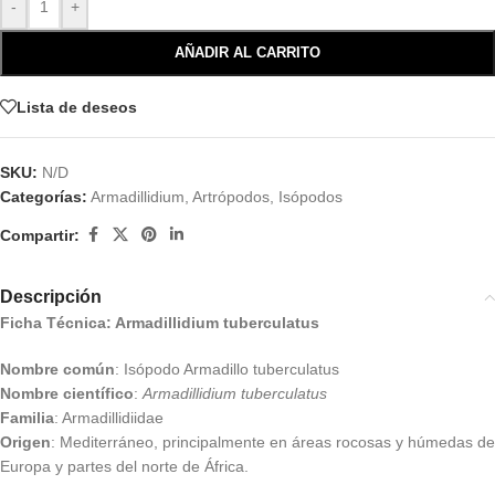
-
+
AÑADIR AL CARRITO
Lista de deseos
SKU:
N/D
Categorías:
Armadillidium
,
Artrópodos
,
Isópodos
Compartir:
Descripción
Ficha Técnica: Armadillidium tuberculatus
Nombre común
: Isópodo Armadillo tuberculatus
Nombre científico
:
Armadillidium tuberculatus
Familia
: Armadillidiidae
Origen
: Mediterráneo, principalmente en áreas rocosas y húmedas de
Europa y partes del norte de África.