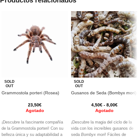
Productos relacionados
SOLD
SOLD
OUT
OUT
Grammostola porteri (Rosea)
Gusanos de Seda (Bombyx mori)
23,50
€
4,50
€
-
8,00
€
Agotado
Agotado
¡Descubre la fascinante compañía
¡Descubre la magia del ciclo de la
de la Grammostola porteri! Con su
vida con los increíbles gusanos de
belleza única y su adaptabilidad a
seda
Bombyx mori
! Fáciles de