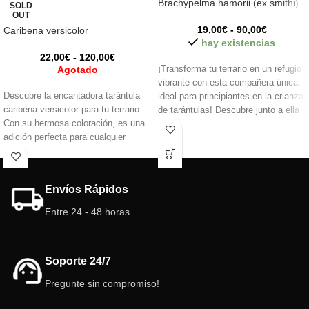
Brachypelma hamorii (ex smithi)
SOLD
OUT
19,00
€
-
90,00
€
Caribena versicolor
hay existencias
22,00
€
-
120,00
€
Agotado
¡Transforma tu terrario en un refugio
vibrante con esta compañera única,
Descubre la encantadora tarántula
ideal para principiantes en la crianza
caribena versicolor para tu terrario.
de tarántulas! Descubre junto a ella
Con su hermosa coloración, es una
el fascinante mundo de estos
adición perfecta para cualquier
arácnidos, ¡una experiencia de
aficionado a las arañas.
aprendizaje inolvidable!
Recomendamos tener experiencia
previa con tarántulas o arácnidos en
Envíos Rápidos
general. Aporta belleza y fascinación
a tu espacio con esta especie
Entre 24 - 48 horas.
cautivadora.
Soporte 24/7
Pregunte sin compromiso!