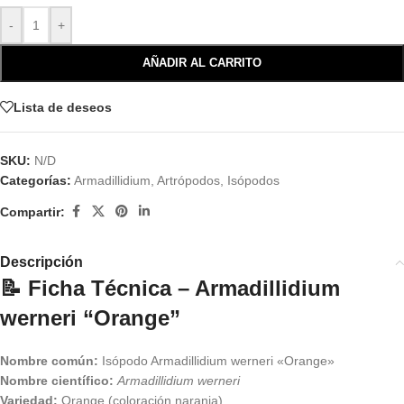
-
+
AÑADIR AL CARRITO
Lista de deseos
SKU:
N/D
Categorías:
Armadillidium
,
Artrópodos
,
Isópodos
Compartir:
Descripción
📝
Ficha Técnica – Armadillidium
werneri “Orange”
Nombre común:
Isópodo Armadillidium werneri «Orange»
Nombre científico:
Armadillidium werneri
Variedad:
Orange (coloración naranja)