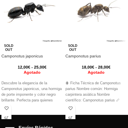
SOLD
SOLD
OUT
OUT
Camponotus japonicus
Camponotus parius
12,00
€
-
25,00
€
18,00
€
-
28,00
€
Agotado
Agotado
Descubre la elegancia de la
🐜 Ficha Técnica de Camponotus
Camponotus japonicus, una hormiga
parius Nombre común: Hormiga
de porte imponente y color negro
carpintera asiática Nombre
brillante. Perfecta para quienes
científico: Camponotus parius 📏
buscan una especie activa y
Tamaño Reina: 12–14 mm
fascinante, capaz de sorprender día
a día con su organización y fuerza
en cada colonia.
Envíos Rápidos