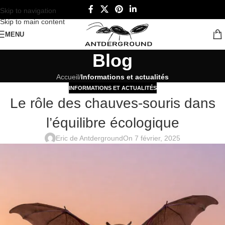
Skip to navigation
Skip to main content
MENU
Blog
Accueil
/
Informations et actualités
INFORMATIONS ET ACTUALITÉS
Le rôle des chauves-souris dans
l’équilibre écologique
Eric de Antderground
On 7 février, 2025