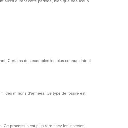
nt aussi durant cette période, bien que beaucoup
ssant. Certains des exemples les plus connus datent
l des millions d’années. Ce type de fossile est
s. Ce processus est plus rare chez les insectes,