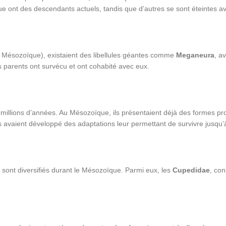
ue ont des descendants actuels, tandis que d’autres se sont éteintes a
 Mésozoïque), existaient des libellules géantes comme
Meganeura
, a
s parents ont survécu et ont cohabité avec eux.
0 millions d’années. Au Mésozoïque, ils présentaient déjà des formes p
s avaient développé des adaptations leur permettant de survivre jusqu’à
e sont diversifiés durant le Mésozoïque. Parmi eux, les
Cupedidae
, con