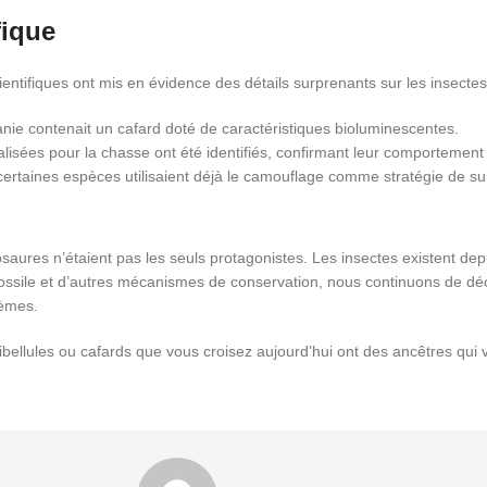
fique
ientifiques ont mis en évidence des détails surprenants sur les insect
ie contenait un cafard doté de caractéristiques bioluminescentes.
lisées pour la chasse ont été identifiés, confirmant leur comportement
ertaines espèces utilisaient déjà le camouflage comme stratégie de su
ures n’étaient pas les seuls protagonistes. Les insectes existent dep
ossile et d’autres mécanismes de conservation, nous continuons de déc
tèmes.
libellules ou cafards que vous croisez aujourd’hui ont des ancêtres qui 