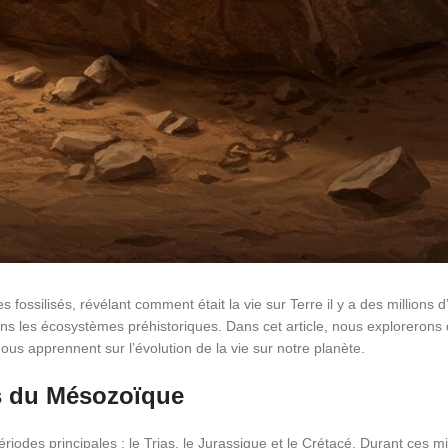
 fossilisés, révélant comment était la vie sur Terre il y a des millions 
s les écosystèmes préhistoriques. Dans cet article, nous explorerons q
us apprennent sur l’évolution de la vie sur notre planète.
ts du Mésozoïque
es principales : le Trias, le Jurassique et le Crétacé. Durant ces mil