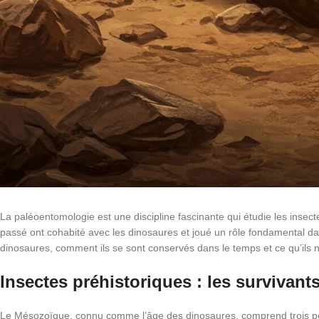
La paléoentomologie est une discipline fascinante qui étudie les insectes
passé ont cohabité avec les dinosaures et joué un rôle fondamental dan
dinosaures, comment ils se sont conservés dans le temps et ce qu’ils no
Insectes préhistoriques : les survivan
Le Mésozoïque, connu comme l’âge des dinosaures, comprend trois périod