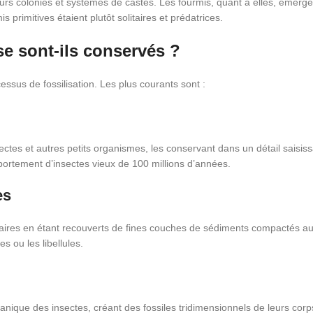
rs colonies et systèmes de castes. Les fourmis, quant à elles, émerge
rimitives étaient plutôt solitaires et prédatrices.
e sont-ils conservés ?
ssus de fossilisation. Les plus courants sont :
sectes et autres petits organismes, les conservant dans un détail saisi
portement d’insectes vieux de 100 millions d’années.
es
ires en étant recouverts de fines couches de sédiments compactés au fi
s ou les libellules.
nique des insectes, créant des fossiles tridimensionnels de leurs corp