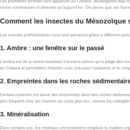
Les premières termites sont apparues au Crétacé, développant déjà leu
moins nombreuses et diverses qu’aujourd’hui. On pense que ces fourmis p
Comment les insectes du Mésozoïque s
Les insectes préhistoriques nous sont parvenus grâce à différents proce
1. Ambre : une fenêtre sur le passé
L’ambre est de la résine fossilisée d’anciens arbres qui a piégé des in
du Crétacé et permettent d’étudier avec précision l’anatomie et le com
2. Empreintes dans les roches sédimentair
Certains insectes ont laissé des empreintes dans des roches sédimenta
plus fréquent chez les insectes au corps plus dur, comme les coléoptère
3. Minéralisation
Dans certains cas, les minéraux ont lentement remplacé la matière orga