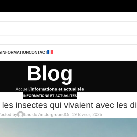
S
INFORMATION
CONTACT
Blog
Accueil
/
Informations et actualités
INFORMATIONS ET ACTUALITÉS
les insectes qui vivaient avec les 
osted by
Eric de Antderground
On 19 février, 2025