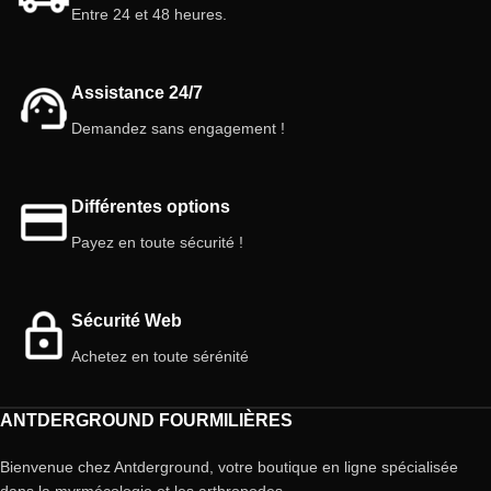
tarentules ou les arachnides en
magie de la nature chez vous avec
Entre 24 et 48 heures.
général. Apportez beauté et
cette captivante tarentule. 🕷️
fascination à votre espace avec
cette espèce captivante.
Assistance 24/7
Demandez sans engagement !
Différentes options
Payez en toute sécurité !
Sécurité Web
Achetez en toute sérénité
ANTDERGROUND FOURMILIÈRES
Bienvenue chez Antderground, votre boutique en ligne spécialisée
dans la myrmécologie et les arthropodes.