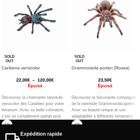
SOLD
SOLD
OUT
OUT
Caribena versicolor
Grammostola porteri (Rosea)
22,00
€
–
120,00
€
23,50
€
Épuisé
Épuisé
Découvrez la charmante tarentule
Découvrez la fascinante compagnie
versicolor des Caraïbes pour votre
de la tarentule Grammostola porteri !
terrarium. Avec sa belle coloration,
Avec sa beauté unique et son
c’est un complément parfait pour
adaptabilité à différents terrariums,
tout fan d’araignées. Nous vous
cette tarentule est parfaite pour les
recommandons d'avoir une
débutants dans le monde des
Expédition rapide
expérience préalable avec les
animaux exotiques. Osez explorer la