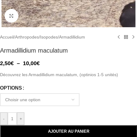
Click to enlarge
Accueil
/
Arthropodes
/
Isopodes
/
Armadillidium
Armadillidium maculatum
2,50
€
–
10,00
€
Découvrez les Armadillidium maculatum, (optinios 1-5 unités)
OPTIONS
-
+
AJOUTER AU PANIER