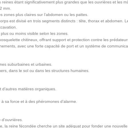
eines étant significativement plus grandes que les ouvrières et les m
12 mm.
s zones plus claires sur l’abdomen ou les pattes.
s est divisé en trois segments distincts : tête, thorax et abdomen. 
xcavation.
 plus ou moins visible selon les zones.
quelette chitineux, offrant support et protection contre les prédateurs
nements, avec une forte capacité de port et un système de communica
ones suburbaines et urbaines.
hers, dans le sol ou dans les structures humaines.
et d’autres matières organiques.
 à sa force et à des phéromones d’alarme.
 d’ouvrières.
uite, la reine fécondée cherche un site adéquat pour fonder une nouvelle