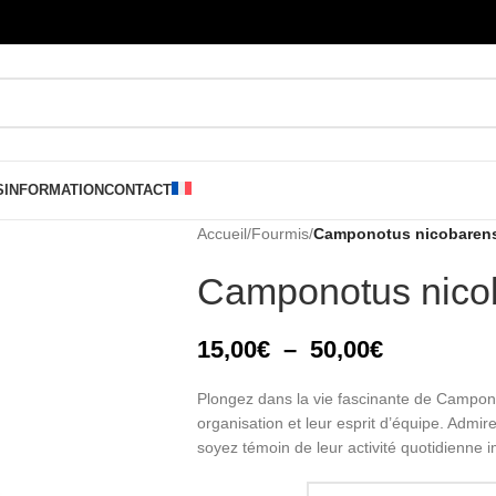
S
INFORMATION
CONTACT
Accueil
/
Fourmis
/
Camponotus nicobaren
Camponotus nico
15,00
€
–
50,00
€
Plongez dans la vie fascinante de Campono
organisation et leur esprit d’équipe. Admire
soyez témoin de leur activité quotidienne 