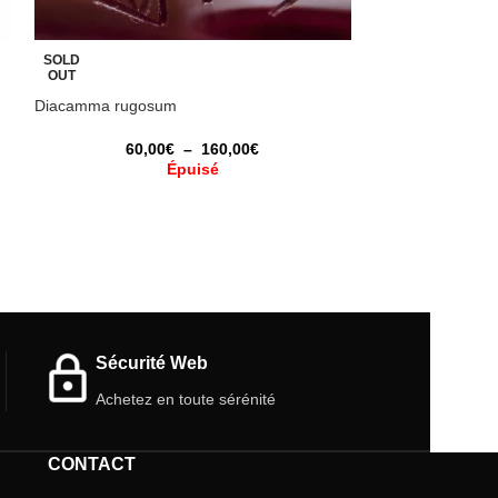
SOLD
SOLD
OUT
OUT
Diacamma rugosum
Camponotus vani
60,00
€
–
160,00
€
25,
Épuisé
Sécurité Web
Achetez en toute sérénité
CONTACT