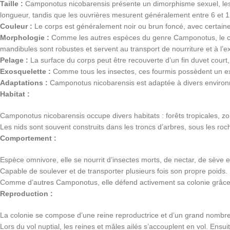
Taille :
Camponotus nicobarensis présente un dimorphisme sexuel, les r
longueur, tandis que les ouvrières mesurent généralement entre 6 et 
Couleur :
Le corps est généralement noir ou brun foncé, avec certaine
Morphologie :
Comme les autres espèces du genre Camponotus, le corp
mandibules sont robustes et servent au transport de nourriture et à l’e
Pelage :
La surface du corps peut être recouverte d’un fin duvet court,
Exosquelette :
Comme tous les insectes, ces fourmis possèdent un exos
Adaptations :
Camponotus nicobarensis est adaptée à divers environ
Habitat :
Camponotus nicobarensis occupe divers habitats : forêts tropicales, z
Les nids sont souvent construits dans les troncs d’arbres, sous les roc
Comportement :
Espèce omnivore, elle se nourrit d’insectes morts, de nectar, de sève 
Capable de soulever et de transporter plusieurs fois son propre poids.
Comme d’autres Camponotus, elle défend activement sa colonie grâce
Reproduction :
La colonie se compose d’une reine reproductrice et d’un grand nombre
Lors du vol nuptial, les reines et mâles ailés s’accouplent en vol. Ens