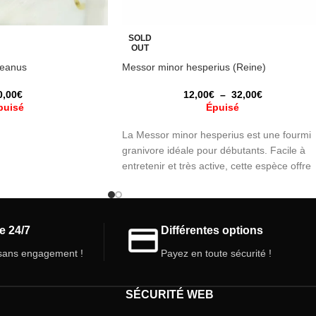
SOLD
OUT
eanus
Messor minor hesperius (Reine)
0,00
€
12,00
€
–
32,00
€
puisé
Épuisé
La Messor minor hesperius est une fourmi
granivore idéale pour débutants. Facile à
entretenir et très active, cette espèce offre
une expérience fascinante pour observer le
comportement des fourmis, avec une
hibernation légère en hiver.
e 24/7
Différentes options
ans engagement !
Payez en toute sécurité !
SÉCURITÉ WEB