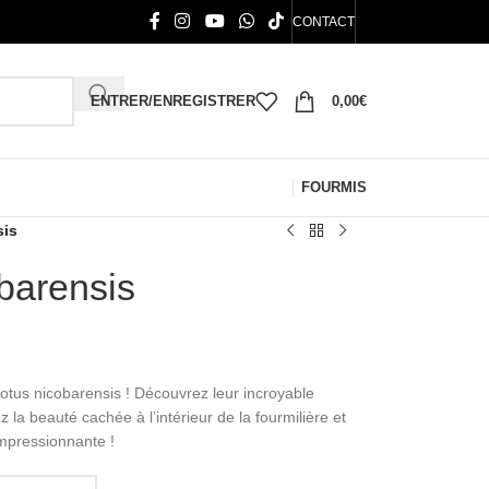
CONTACT
ENTRER/ENREGISTRER
0,00
€
FOURMIS
sis
barensis
tus nicobarensis ! Découvrez leur incroyable
z la beauté cachée à l’intérieur de la fourmilière et
impressionnante !