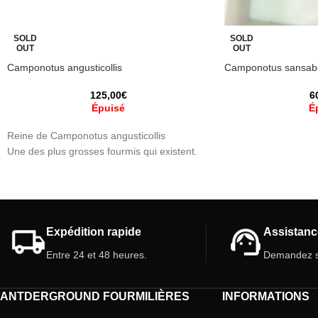
SOLD
SOLD
OUT
OUT
Camponotus angusticollis
Camponotus sansab
125,00
€
6
Épuisé
É
Reine de Camponotus angusticollis
Une des plus grosses fourmis qui existent.
Expédition rapide
Assistanc
Entre 24 et 48 heures.
Demandez s
ANTDERGROUND FOURMILIÈRES
INFORMATIONS