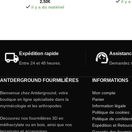
2,50
€
il y 
il y a du matériel
Expédition rapide
Assistanc
Entre 24 et 48 heures.
Demandez s
ANTDERGROUND FOURMILIÈRES
INFORMATIONS
Bienvenue chez Antderground, votre
Mon compte
boutique en ligne spécialisée dans la
Panier
myrmécologie et les arthropodes.
Information légale
Politique de cookies
Découvrez nos fourmilières 3D en
Politique de confident
méthacrylate ou en bois, ainsi que nos
Expédition et Retour
terrariums et accessoires.
Garantie des fourmis