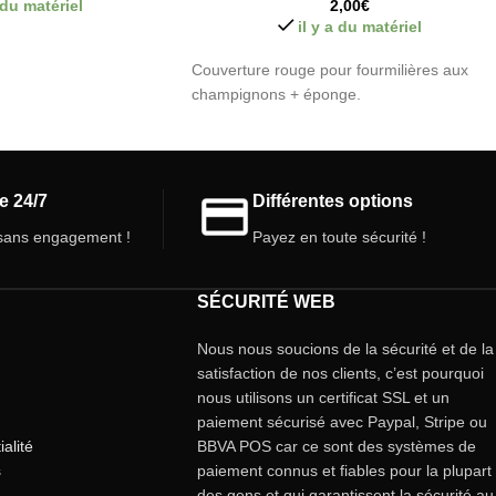
a du matériel
2,00
€
il y a du matériel
Couverture rouge pour fourmilières aux
champignons + éponge.
e 24/7
Différentes options
ans engagement !
Payez en toute sécurité !
SÉCURITÉ WEB
Nous nous soucions de la sécurité et de la
satisfaction de nos clients, c’est pourquoi
nous utilisons un certificat SSL et un
paiement sécurisé avec Paypal, Stripe ou
ialité
BBVA POS car ce sont des systèmes de
s
paiement connus et fiables pour la plupart
des gens et qui garantissent la sécurité au