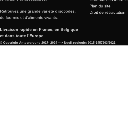
Plan du site
Retrouvez une grande variété d’isopodes,
Droit de rétractation
de fourmis et d’aliments vivants.
Livraison rapide en France, en Belgique
et dans toute l’Europe
.
© Copyright Antderground 2017- 2024 ---> Nucli zoologic: 9015-1457203/2021