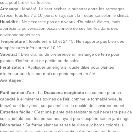
cela peut brûler les feuilles.
Arrosage :
Modéré. Laisser sécher le substrat entre les arrosages.
Arroser tous les 7 à 10 jours, en ajustant la fréquence selon le climat.
Humidité :
Ne nécessite pas de niveaux d’humidité élevés, mais
apprécie la pulvérisation occasionnelle de ses feuilles dans des
environnements secs.
Température :
Idéale entre 18 et 24 °C. Ne supporte pas bien des
températures inférieures à 10 °C.
Substrat :
Bien drainé, de préférence un mélange de terre pour
plantes d’intérieur et de perlite ou de sable.
Fertilisation :
Appliquer un engrais liquide dilué pour plantes
d’intérieur une fois par mois au printemps et en été.
Avantages :
Purificatrice d’air :
La
Dracaena marginata
est connue pour sa
capacité à éliminer les toxines de l’air, comme le formaldéhyde, le
benzène et le xylène, ce qui améliore la qualité de l’environnement.
Entretien facile :
C’est une plante très résistante qui nécessite peu de
soins, idéale pour les personnes ayant peu d’expérience en jardinage.
Décorative :
Sa forme élancée et ses feuilles aux bords colorés la
rendent très attrayante pour la décoration d’intérieurs modernes.