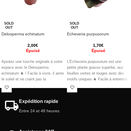
SOLD
SOLD
OUT
OUT
Delosperma echinatum
Echeveria purpusorum
2,00
€
1,70
€
Épuisé
Épuisé
Ajoutez une touche originale à votre
L’Echeveria purpusorum est une
espace avec le Delosperma
petite plante grasse superbe, aux
echinatum 🌵 ! Facile à vivre, il aime
feuilles vertes et rouges avec des
le soleil et ne craint pas la
motifs uniques 🌵 Facile à entretenir,
sécheresse. Parfait pour pots,
elle est parfaite pour les débutants
terrasses ou terrariums. 🌸
et les passionnés de succulentes.
Caractéristiques :
Caractéristiques :
Expédition rapide
Pot
:
5,5 (cm).
Pot :
5,5 (cm).
Entre 24 et 48 heures.
Intérieur et extérieur
Intérieur