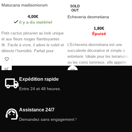
Matucana madisoniorum
SOLD
OUT
4,00
€
Echeveria desmetiana
il y a du matériel
1,80
€
Petit cactus péruvien au look unique
Épuisé
et aux fleurs rouges flamboyantes
L’Echeveria desmetiana est une
🌺. Facile à vivre, il adore le soleil et
succulente décorative et simple à
déteste l’humidité. Parfait pour
entretenir. Idéale pour les terrariums
ajouter une touche exotique à ta
ou les coins lumineux, elle apporte
collection de plantes !
une touche colorée et naturelle à
Caractéristiques :
votre intérieur sans demander
Expédition rapide
beaucoup d’effort.
Pot :
5,5 (cm).
Intérieur/extérieur .
Entre 24 et 48 heures.
Caractéristiques :
Pot :
5,5 (cm).
Intérieur/extérieur .
Assistance 24/7
Demandez sans engagement !