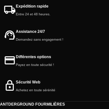
- Idéal pour conserver les
Expédition rapide
aliments/liquides.
Entre 24 et 48 heures.
3 abreuvoirs au total :
- 1 abreuvoir de couleur rouge.
- 1 abreuvoir de couleur bleue.
Assistance 24/7
- 1 abreuvoir de couleur jaune.
Capacité :
Demandez sans engagement !
- 3 ml chacun.
Différentes options
Payez en toute sécurité !
Sécurité Web
Achetez en toute sérénité
ANTDERGROUND FOURMILIÈRES