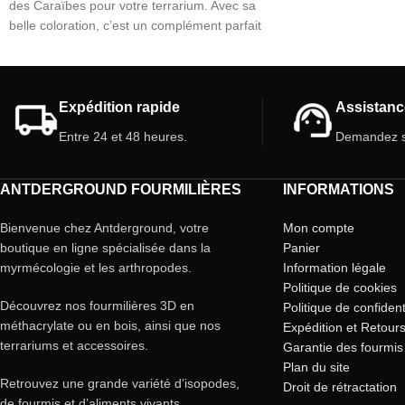
Découvrez le monde 
des Caraïbes pour votre terrarium. Avec sa
arachnides, une exp
belle coloration, c’est un complément parfait
inoubliable !
pour tout fan d’araignées. Nous vous
recommandons d'avoir une expérience
préalable avec les tarentules ou les
arachnides en général. Apportez beauté et
Expédition rapide
Assistanc
fascination à votre espace avec cette espèce
Entre 24 et 48 heures.
Demandez s
captivante.
ANTDERGROUND FOURMILIÈRES
INFORMATIONS
Bienvenue chez Antderground, votre
Mon compte
boutique en ligne spécialisée dans la
Panier
myrmécologie et les arthropodes.
Information légale
Politique de cookies
Découvrez nos fourmilières 3D en
Politique de confident
méthacrylate ou en bois, ainsi que nos
Expédition et Retour
terrariums et accessoires.
Garantie des fourmis
Plan du site
Retrouvez une grande variété d’isopodes,
Droit de rétractation
de fourmis et d’aliments vivants.