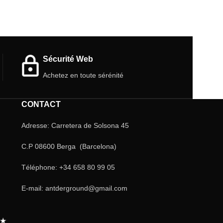
recherche. Sa particularité et sa facilité
émeraude (Pseudo
d'entretien en font une option unique. Osez
couleur verte vib
explorer le monde de ces incroyables
en font un ajout f
créatures!
environnement ! 
maintenant !
Sécurité Web
Achetez en toute sérénité
CONTACT
Adresse: Carretera de Solsona 45
C.P 08600 Berga (Barcelona)
Téléphone: +34 658 80 99 05
E-mail: antderground@gmail.com