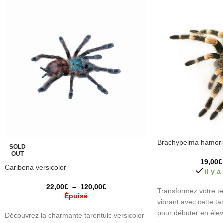
Brachypelma hamorii 
SOLD
OUT
19,00
€
Caribena versicolor
il y 
22,00
€
–
120,00
€
Transformez votre te
Épuisé
vibrant avec cette ta
pour débuter en élev
Découvrez la charmante tarentule versicolor