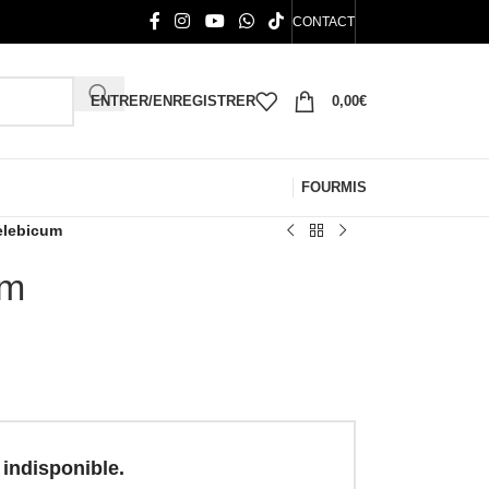
CONTACT
ENTRER/ENREGISTRER
0,00
€
FOURMIS
elebicum
um
 indisponible.