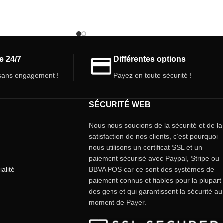
fascinant de ces
l'écosystème, ces petites créatures sont un
érience d'apprentissage
ajout unique et fascinant à votre terrarium.
Donnez vie à votre espace grâce à leur
présence ! 🌿✨
e 24/7
Différentes options
ans engagement !
Payez en toute sécurité !
SÉCURITÉ WEB
Nous nous soucions de la sécurité et de la
satisfaction de nos clients, c’est pourquoi
nous utilisons un certificat SSL et un
paiement sécurisé avec Paypal, Stripe ou
ialité
BBVA POS car ce sont des systèmes de
s
paiement connus et fiables pour la plupart
des gens et qui garantissent la sécurité au
moment de Payer.