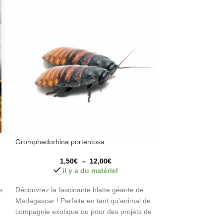
Gromphadorhina portentosa
SOLD
OUT
1,50
€
–
12,00
€
Pseudoglomeris M
il y a du matériel
8,0
s
Découvrez la fascinante blatte géante de
Madagascar ! Parfaite en tant qu'animal de
compagnie exotique ou pour des projets de
Découvrez l'impre