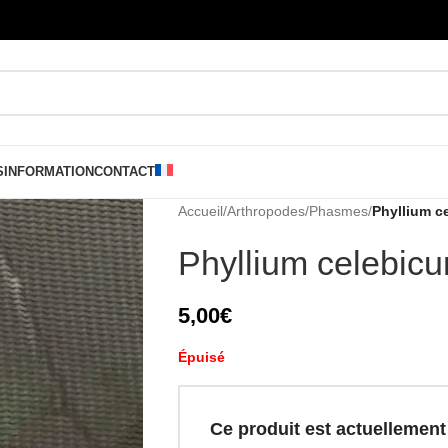
S
INFORMATION
CONTACT
Accueil
/
Arthropodes
/
Phasmes
/
Phyllium c
Phyllium celebic
5,00
€
Épuisé
Ce produit est actuellement