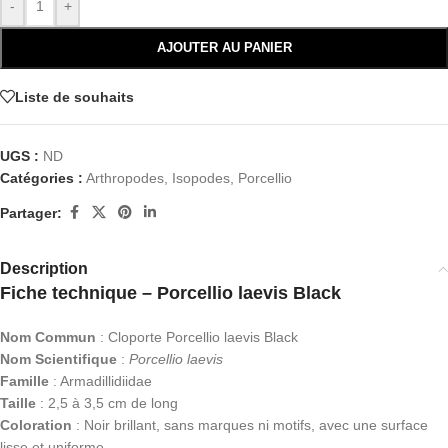
-
+
AJOUTER AU PANIER
Liste de souhaits
UGS :
ND
Catégories :
Arthropodes
,
Isopodes
,
Porcellio
Partager:
Description
Fiche technique – Porcellio laevis Black
Nom Commun
: Cloporte Porcellio laevis Black
Nom Scientifique
:
Porcellio laevis
Famille
: Armadillidiidae
Taille
: 2,5 à 3,5 cm de long
Coloration
: Noir brillant, sans marques ni motifs, avec une surface
lisse et uniforme.