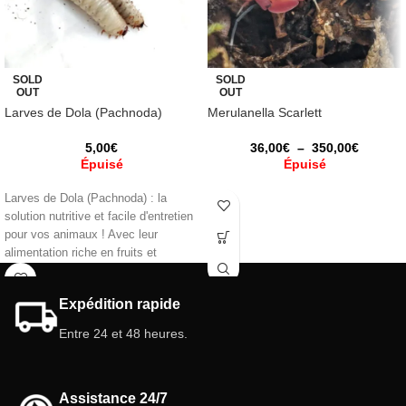
SOLD
SOLD
OUT
OUT
Larves de Dola (Pachnoda)
Merulanella Scarlett
5,00
€
36,00
€
–
350,00
€
Épuisé
Épuisé
Larves de Dola (Pachnoda) : la
solution nutritive et facile d'entretien
pour vos animaux ! Avec leur
alimentation riche en fruits et
légumes, ils constituent une
excellente source de protéines et ne
Expédition rapide
contiennent pratiquement aucune
graisse idéale pour les fourmis, les
Entre 24 et 48 heures.
arthropodes, les reptiles et les
amphibiens. Choisissez le meilleur
pour vos animaux !!
Assistance 24/7