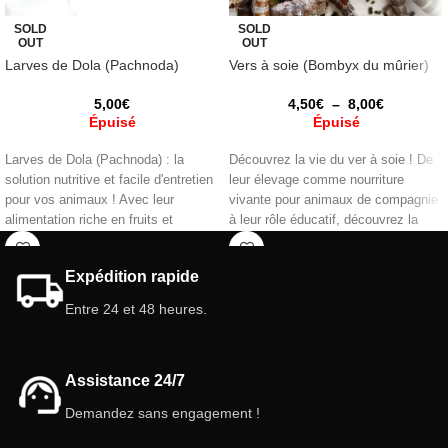
SOLD
SOLD
OUT
OUT
Larves de Dola (Pachnoda)
Vers à soie (Bombyx du mûrier)
5,00
€
4,50
€
–
8,00
€
Épuisé
Épuisé
Larves de Dola (Pachnoda) : la
Découvrez la vie du ver à soie ! De
solution nutritive et facile d'entretien
leur élevage comme nourriture
pour vos animaux ! Avec leur
vivante pour animaux de compagnie
alimentation riche en fruits et
à leur rôle éducatif, découvrez la
légumes, ils constituent une
fascinante métamorphose de ces
excellente source de protéines et ne
incroyables insectes. 🐛
Expédition rapide
contiennent pratiquement aucune
graisse idéale pour les fourmis, les
Entre 24 et 48 heures.
arthropodes, les reptiles et les
amphibiens. Choisissez le meilleur
pour vos animaux !!
Assistance 24/7
Demandez sans engagement !