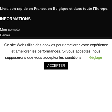
Livraison rapide en France, en Belgique et dans toute l’Europe
.
INFORMATIONS
Mon compte
Panier
Information légale
Ce site Web utilise des cookies pour améliorer votre expérience
Politique de cookies
et améliorer les performances. Si vous acceptez, nous
Politique de confidentialité
Expédition et Retours
supposerons que vous acceptez les conditions.
Réglage
Garantie des fourmis
ACCEPTER
Plan du site
outique
Mon compte
Panier
Contacto
Droit de rétractation
SÉCURITÉ WEB
Nous nous soucions de la sécurité et de la satisfaction de nos clients,
c’est pourquoi nous utilisons un certificat SSL et un paiement sécurisé
avec Paypal, Stripe ou BBVA POS car ce sont des systèmes de
paiement connus et fiables pour la plupart des gens et qui