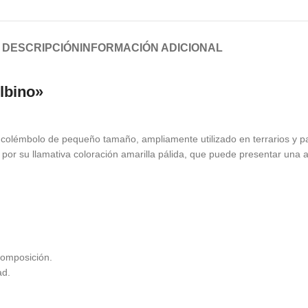
DESCRIPCIÓN
INFORMACIÓN ADICIONAL
Albino»
colémbolo de pequeño tamaño, ampliamente utilizado en terrarios y pa
or su llamativa coloración amarilla pálida, que puede presentar una ap
composición.
ad.