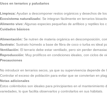
Usos en terrarios y paludarios
Limpieza:
Ayudan a descomponer restos orgánicos y desechos de los a
Ecosistema naturalizado:
Se integran fácilmente en terrarios bioact
Alimento vivo:
Algunas especies pequeñas de anfibios y reptiles los
Cuidados básicos
Alimentación:
Se nutren de materia orgánica en descomposición, como
Sustrato:
Sustrato húmedo a base de fibra de coco o turba es ideal p
Ventilación:
El terrario debe estar ventilado, pero sin perder demas
Reproducción:
Muy prolíficos en condiciones ideales, con ciclos de v
Precauciones
No introducir en terrarios secos, ya que su supervivencia depende de 
Controlar el exceso de población para evitar que se conviertan en pla
Notas adicionales
Estos colémbolos son ideales para principiantes en el mantenimiento de
variedades, lo que facilita observarlos y controlarlos en sus hábitats.