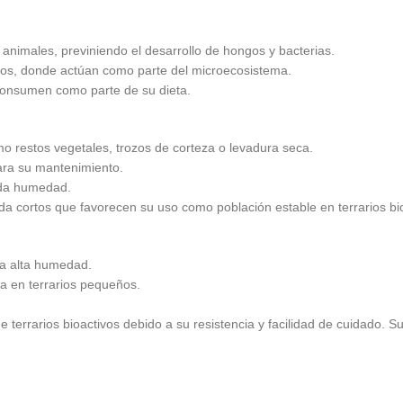
nimales, previniendo el desarrollo de hongos y bacterias.
ivos, donde actúan como parte del microecosistema.
 consumen como parte de su dieta.
 restos vegetales, trozos de corteza o levadura seca.
ara su mantenimiento.
iada humedad.
ida cortos que favorecen su uso como población estable en terrarios bi
la alta humedad.
ga en terrarios pequeños.
 terrarios bioactivos debido a su resistencia y facilidad de cuidado. S