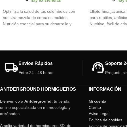
hay existencias
hay 
Optimiza la salud de tus colémbolos con
Elliptorhina javanica:
nuestra mezcla de cereales molidos.
para reptiles, anfibio
Nutrición esencial para su desarrollo y
Nutritivo, fácil de cri
reproducción. Potencia su ciclo de vida en el
comportamiento de 
cultivo.
Envíos Rápidos
Soporte 2
Entre 24 - 48 horas.
Pregunte si
ANTDERGROUND HORMIGUEROS
INFORMACIÓN
Bienvenido a
Antderground
, tu tienda
Mi cuenta
online especializada en mirmecología y
Carrito
artrópodos.
Aviso Legal
Política de cookies
Amplia variedad de hormigueros 3D, de
Política de privacidad