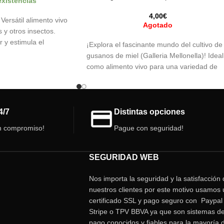
existencias
4,00
€
 Versátil alimento vivo
Agotado
s y otros insectos.
ar y estimula el
¡Explora el fascinante mundo del cultivo de
caza.
gusanos de miel (Galleria Mellonella)! Ideal
como alimento vivo para una variedad de
insectos, reptiles, anfibios y artrópodos.
Descubre distintos tamaños y un entorno
óptimo para su desarrollo. ¡Haz que tu
pasión por la naturaleza crezca!
4/7
Distintas opciones
n compromiso!
Pague con seguridad!
SEGURIDAD WEB
Nos importa la seguridad y la satisfacción
nuestros clientes por este motivo usamos 
certificado SSL y pago seguro con Paypal 
Stripe o TPV BBVA ya que son sistemas d
pago conocidos y fiables para la mayoría 