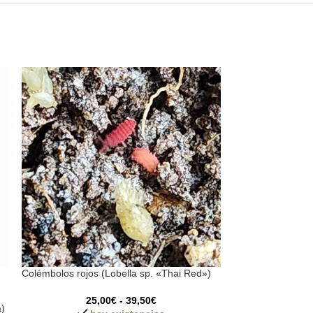
Colémbolos rojos (Lobella sp. «Thai Red»)
SOLD
OUT
25,00
€
-
39,50
€
a)
Gusanos de Seda