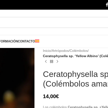
FORMACIÓN
CONTACTO
Inicio
/
Artrópodos
/
Colémbolos
/
Ceratophysella sp. ‘Yellow Albino’ (Col
Ceratophysella sp.
(Colémbolos amari
14,00
€
Los colémbolos
Ceratophysella sp. «Yel