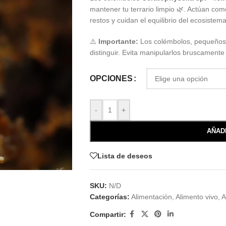
mantener tu terrario limpio 🌿. Actúan co
restos y cuidan el equilibrio del ecosistema
⚠️
Importante:
Los colémbolos, pequeños y 
distinguir. Evita manipularlos bruscamente
OPCIONES
-
+
AÑAD
Lista de deseos
SKU:
N/D
Categorías:
Alimentación
,
Alimento vivo
,
A
Compartir: