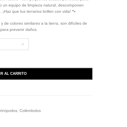
mo un equipo de limpieza natural, descomponen
. ¡Haz que tus terrarios brillen con vida! 🐾
de colores similares a la tierra, son difíciles de
 para prevenir daños.
IR AL CARRITO
rtrópodos
,
Colémbolos