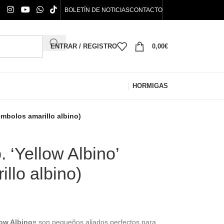
BOLETÍN DE NOTICIAS
CONTACTO
ENTRAR / REGISTRO
0,00
€
HORMIGAS
émbolos amarillo albino)
 ‘Yellow Albino’
llo albino)
low Albino»
son pequeños aliados perfectos para