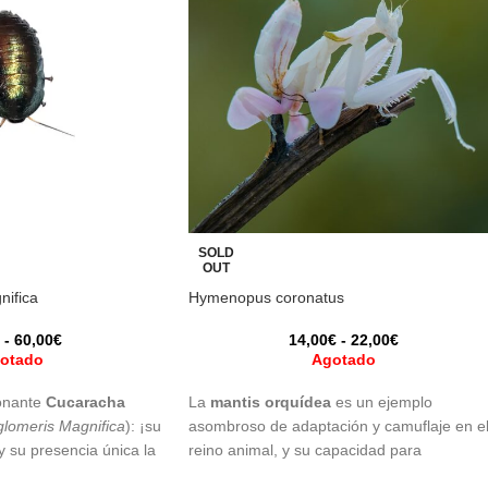
SOLD
OUT
ifica
Hymenopus coronatus
-
60,00
€
14,00
€
-
22,00
€
otado
Agotado
onante
Cucaracha
La
mantis orquídea
es un ejemplo
lomeris Magnifica
): ¡su
asombroso de adaptación y camuflaje en e
y su presencia única la
reino animal, y su capacidad para
ición fascinante a
mimetizarse con las flores es un fascinante