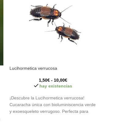
Lucihormetica verrucosa
SOLD
OUT
1,50
€
-
10,00
€
Peruphasma schul
hay existencias
15
¡Descubre la Lucihormetica verrucosa!
Cucaracha única con bioluminiscencia verde
y exoesqueleto verrugoso. Perfecta para
Insecto palo (Pe
estudios o aficionados.
l
fásmido negro de
por estar en cordi