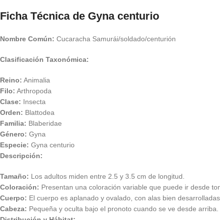
Ficha Técnica de Gyna centurio
Nombre Común:
Cucaracha Samurái/soldado/centurión
Clasificación Taxonómica:
Reino:
Animalia
Filo:
Arthropoda
Clase:
Insecta
Orden:
Blattodea
Familia:
Blaberidae
Género:
Gyna
Especie:
Gyna centurio
Descripción:
Tamaño:
Los adultos miden entre 2.5 y 3.5 cm de longitud.
Coloración:
Presentan una coloración variable que puede ir desde to
Cuerpo:
El cuerpo es aplanado y ovalado, con alas bien desarrollad
Cabeza:
Pequeña y oculta bajo el pronoto cuando se ve desde arriba.
Distribución y Hábitat: