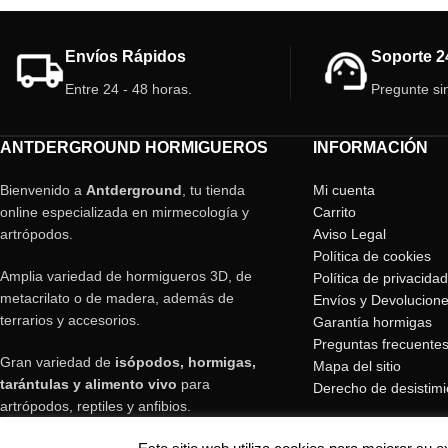
presencia! 🌿✨
cualquier entorno! ¡
Envíos Rápidos
Soporte 2
Entre 24 - 48 horas.
Pregunte si
ANTDERGROUND HORMIGUEROS
INFORMACIÓN
Bienvenido a
Antderground
, tu tienda
Mi cuenta
online especializada en mirmecología y
Carrito
artrópodos.
Aviso Legal
Política de cookies
Amplia variedad de hormigueros 3D, de
Política de privacidad
metacrilato o de madera, además de
Envíos y Devolucion
terrarios y accesorios.
Garantía hormigas
Preguntas frecuente
Gran variedad de
isópodos, hormigas,
Mapa del sitio
tarántulas y alimento vivo
para
Derecho de desistimi
artrópodos, reptiles y anfibios.
Envíos rápidos en toda España y Europa.