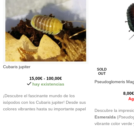
Cubaris jupiter
SOLD
OUT
15,00
€
-
100,00
€
Pseudoglomeris Magn
hay existencias
8,00
€
¡Descubre el fascinante mundo de los
Ag
isópodos con los Cubaris jupiter! Desde sus
colores vibrantes hasta su importante papel
Descubre la impresi
en el ecosistema, estos pequeños seres son
Esmeralda
(
Pseudog
una adición única y fascinante a tu terrario.
vibrante color verde 
¡Haz que tu espacio cobre vida con su
convierten en una ad