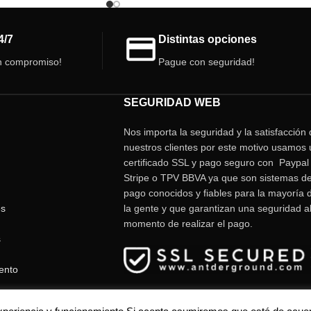
Obtén la tuya ahora!
ejemplo de la diversidad y complejidad de l
naturaleza.
4/7
Distintas opciones
Precio por unidad.
n compromiso!
Pague con seguridad!
SEGURIDAD WEB
Nos importa la seguridad y la satisfacción
nuestros clientes por este motivo usamos 
certificado SSL y pago seguro con Paypal 
Stripe o TPV BBVA ya que son sistemas d
pago conocidos y fiables para la mayoría 
es
la gente y que garantizan una seguridad a
momento de realizar el pago.
s
ento