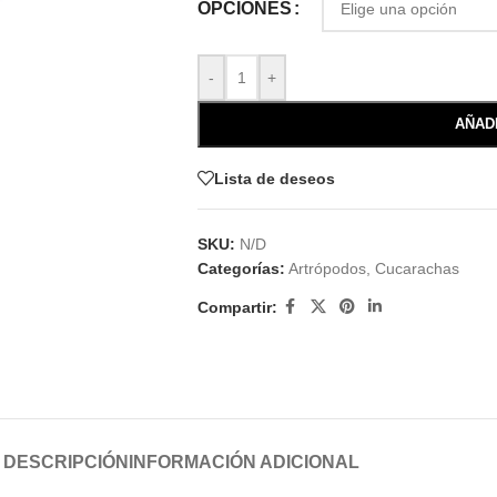
OPCIONES
-
+
AÑAD
Lista de deseos
SKU:
N/D
Categorías:
Artrópodos
,
Cucarachas
Compartir:
DESCRIPCIÓN
INFORMACIÓN ADICIONAL