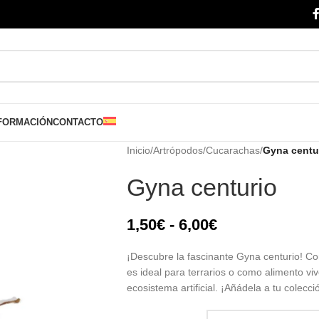
FORMACIÓN
CONTACTO
Inicio
/
Artrópodos
/
Cucarachas
/
Gyna centu
Gyna centurio
1,50
€
-
6,00
€
¡Descubre la fascinante Gyna centurio! Co
es ideal para terrarios o como alimento viv
ecosistema artificial. ¡Añádela a tu colecc