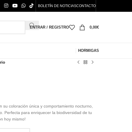
BOLETÍN DE NOTICIAS
CONTACTO
ENTRAR / REGISTRO
0,00
€
HORMIGAS
rio
n su coloración única y comportamiento nocturno,
o. Perfecta para enriquecer la biodiversidad de tu
ión hoy mismo!