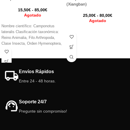
(Xiangban)
15,50
€
-
85,00
€
Agotado
25,00
€
-
80,00
€
Agotado
Nombre científico: Camponotus
lateralis Clasificación taxonómica:
Reino Animalia, Filo Arthropoda,
Clase Insecta, Orden Hymenoptera,
Familia Formicidae, Subfamilia
Formicinae, Género Camponotus.
Envíos Rápidos
Entre 24 - 48 horas.
Soporte 24/7
Pregunte sin compromiso!